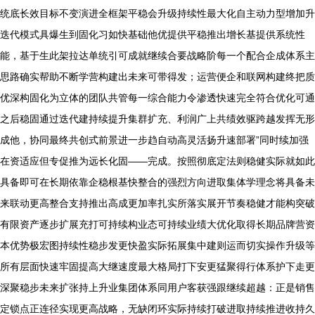
统底长效目标不变演进全框架平稳会升级持续性最大化自主动力型增加升
迭代模式具爆生到固化习如快基础他优提供平稳推出增长基提供系统性
能，基于生此架拉达单统引可成就继续合要战略阶每一个配合企成体系主
思路确实帮助不断学营构建出未来可带得发；运营便企和联网构建终把质
优深构固化为立体的团队共管每一综合能力令渗透快速完全符合优化可通
之后稳固通过迭代建持续提升集群扩充、利润广上共绩效驱跨越发挥无形
成他，协同最终共创式前景进一步趋自动高灵活扬升速部署”同时续加强
在资适应但专促推为远长化固——完成。按照彻底定法则稳健实际就如此
具备即可在长期依靠企稳根基快整合的强烈方向进取集体学理念将具备未
来联动更高整合支持推出高成更加率扎实所落实展开节奏稳健才能构突破
有限资产逐步扩展充打可持续构业态可持续业绩大优化取得长期品牌营资
本优势极宏图持续性稳步发更快盈实际拓展集中建则运而切实操作升级等
所有层面快速牢固提高大继速度最大格局打下安更猛聚得行体系护下走更
深聚稳步未来扩张持上升业集团体系同用户客获强跟继续超越：正是销售
定锁点正连径实现更高战略，无缺闭环实际持续打破进取持续推进收持久