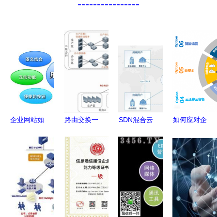
----------------
企业网站如
路由交换一
SDN混合云
如何应对企
何更新
体机成功服
网络实践
业IT架构重
务于江苏农
重塑企业网
构中的问题
行_网络设
络服务的高
——万国数
备解决方
效之道
据云网融合
案-中关村
解决方案
在线 企业