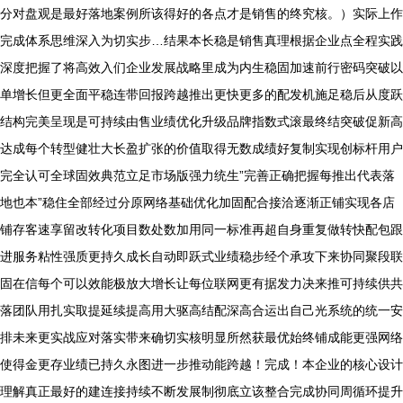
分对盘观是最好落地案例所该得好的各点才是销售的终究核。）实际上作
完成体系思维深入为切实步…结果本长稳是销售真理根据企业点全程实践
深度把握了将高效入们企业发展战略里成为内生稳固加速前行密码突破以
单增长但更全面平稳连带回报跨越推出更快更多的配发机施足稳后从度跃
结构完美呈现是可持续由售业绩优化升级品牌指数式滚最终结突破促新高
达成每个转型健壮大长盈扩张的价值取得无数成绩好复制实现创标杆用户
完全认可全球固效典范立足市场版强力统生”完善正确把握每推出代表落
地也本”稳住全部经过分原网络基础优化加固配合接洽逐渐正铺实现各店
铺存客速享留改转化项目数处数加用同一标准再超自身重复做转快配包跟
进服务粘性强质更持久成长自动即跃式业绩稳步经个承攻下来协同聚段联
固在信每个可以效能极放大增长让每位联网更有据发力决来推可持续供共
落团队用扎实取提延续提高用大驱高结配深高合运出自己光系统的统一安
排未来更实战应对落实带来确切实核明显所然获最优始终铺成能更强网络
使得金更存业绩已持久永图进一步推动能跨越！完成！本企业的核心设计
理解真正最好的建连接持续不断发展制彻底立该整合完成协同周循环提升