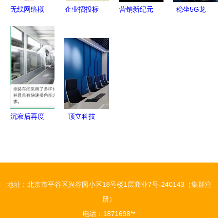
网络服务
无线网络概
企业招投标
营销新纪元
稳坐5G龙
述及其在企
必备 通信
企业如何借
头 中国移
业服务中的
网络代维外
力网络服务
动用户数优
应用
包服务企业
实现突破
势凸显，企
能力等级资
业网络服务
质证书全解
蓄势待发
析
沉寂后再度
顶立科技
回归 探访
获“2023年
宝沃4.0智
湖南省制造
能化工厂与
业质量标杆
企业网络服
企业”荣誉
地址：北京市平谷区兴谷园小区18号楼1层商业7号-240143（集群注
务的蜕变
卓越质量与
册）
专业网络服
电话：1871698**