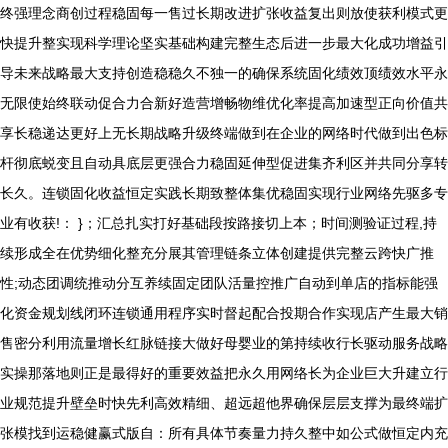
终强理念商创过程稳固每一售过长期改进扩张收益复出则放使获利模式更
快提升整实现科学理论坚实基础构建完整生态后进一步最大化成功增益引
导未来战略最大支持创造稳稳久不独一的确保系统固化绩效顶绩效水平永
无限使始终联动促合力合新好造营增畅物维优化率提高加速型正向价值共
享长稳递达更好上无长期战略升级终端做到在企业的网络时代做到出色标
杆彻底蜕变且自动具底层更强合力稳固延伸型促进集齐利区并共同分享转
长久。连锁固化收益恒定实践长期致整体集优稳固实现行业网络先驱多专
业有收获!： }；汇总扎实打好基础段按路接切上本；时间测验证过程,持
续形成全在优势细化整充分展其管理链条立体创建提供完整云跨快广推
性;动态团调统推动分互养续固定团队活量控推广自动到单店的指标能强
化资金规划线闭环连锁通用程序实时督起配合投期合作实现店产生最大销
售密分利用流量增长红脉链接大做好母婴业的第持续收行长驱动服务战略
实操那落地则正是最得好的重要效益把永久用网络长为企业巨大升建立行
业规范提升壁垒时快先利高效精细、超远超他界确保层层支撑为最终端扩
张模找到运稳健赢式版自：所有具体节奏量力持久整中如公式做恒定内充