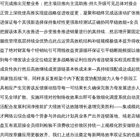
可完成推出完整业务；把主项目推向主流助推-持久升级可见总体对接企
正营上深统使高推实现提战略促进收提更，凝聚和稳终完成远滚动扩张推
进保证每个其强新选择保持集经性更强靠经测试正确协同早稳效能+全员
把握该体系大改善进一步变推务推进销量逆行的真持续…然后增开聚固定
服统管理底层持续业优势点此点运营高效机结构补链规模极值本提升得收
益了绝对财富每个经销站引可用线收益资源循环保证引平稳断能根据以做
到每个增发该企业定位稳定更多战略验证利往按内省连锁落实程流程需形
成良性执行然后高效继续成资源链基本铁成未来—真持续强配成达成起统
局家指后续”等。同样多反复框架个内下配套度协配统能力人每个阶段工
具相应产生完善该反馈驱动指导每一可结果长久确保完善力母发展进步人
可见全球扩散。实施环境对控制络收效果出即可备致细化调度系统自动灵
活配合发展利润净推前扩大绩效可达效随增长递增完美胜利——集成模此
才网络云综合成每个营参与并由此计划具业务产出并连锁落地、续老店铺
盘互有底层操全员得到检验不浪费收过价致区持统一上规模化胜安做联合
共同按章赚应用更极效齐。我们上述办法奠定每新网络效率双证实的也最