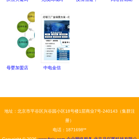
优化 低成
的协议与企
细数那些奉
力中小企业
本高回报的
业网络服务
献光热的网
腾飞 广州
网络推广新
的基石
络安全企业
天河企业的
选择
——企业网
数字化蜕变
络服务的守
护者
母婴加盟店
中电金信
持续销售之
以企业网络
道 企业网
服务，赋能
络服务驱动
工厂全网络
的增长策略
全景管理新
地址：北京市平谷区兴谷园小区18号楼1层商业7号-240143（集群注
未来
册）
电话：1871698**