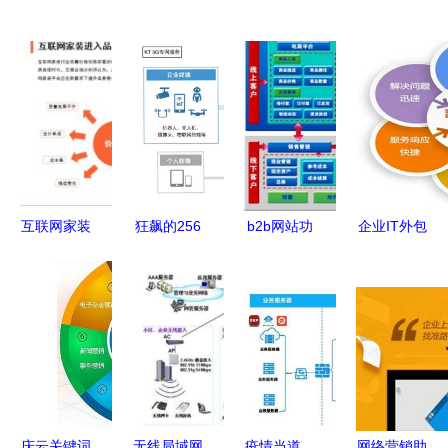
互联网家装
狂飙的256
b2b网站功
企业IT外包
市场破
万用户 中
能
运维与网管
4000亿节
国电信5G
驻场服务
点 品质突
企业网络如
提升网络管
围与网服竞
何征服市
理效率的明
合的新格局
场？
智之选
庆云关键词
无线局域网
疫情当道，
网络营销助